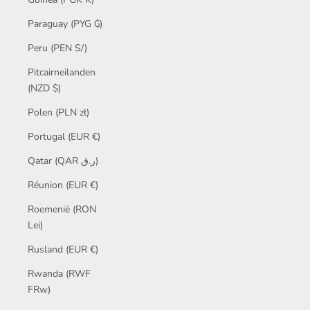
Paraguay (PYG ₲)
Peru (PEN S/)
Pitcairneilanden
(NZD $)
Polen (PLN zł)
Portugal (EUR €)
Qatar (QAR ر.ق)
Réunion (EUR €)
Roemenië (RON
Lei)
Rusland (EUR €)
Rwanda (RWF
FRw)