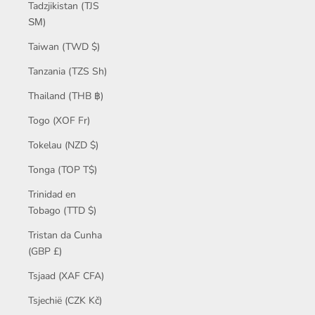
Tadzjikistan (TJS
ЅМ)
Taiwan (TWD $)
Tanzania (TZS Sh)
Thailand (THB ฿)
Togo (XOF Fr)
Tokelau (NZD $)
Tonga (TOP T$)
Trinidad en
Tobago (TTD $)
Tristan da Cunha
(GBP £)
Tsjaad (XAF CFA)
Tsjechië (CZK Kč)