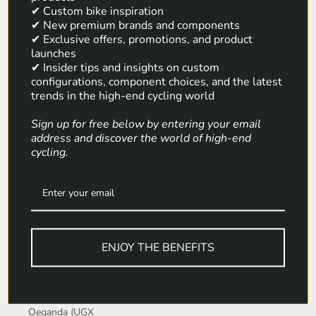
Nicaragua (NIO
✔ Custom bike inspiration
✔ New premium brands and components
C$)
✔ Exclusive offers, promotions, and product
Nieuw-Caledonië
launches
(XPF Fr)
✔ Insider tips and insights on custom
configurations, component choices, and the latest
Nieuw-Zeeland
trends in the high-end cycling world
(NZD $)
Sign up for free below by entering your email
Niger (XOF Fr)
address and discover the world of high-end
cycling.
Nigeria (NGN ₦)
Niue (NZD $)
Noord-Macedonië
(MKD ден)
ENJOY THE BENEFITS
Noorwegen (EUR
€)
Norfolk (AUD $)
Oeganda (UGX