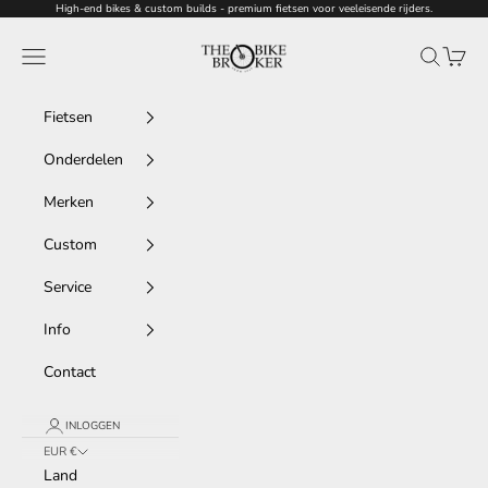
Naar inhoud
High-end bikes & custom builds - premium fietsen voor veeleisende rijders.
thebikebroker
Menu
Zoeken
Winke
Fietsen
Onderdelen
Merken
Custom
Service
Info
Contact
INLOGGEN
EUR €
Land