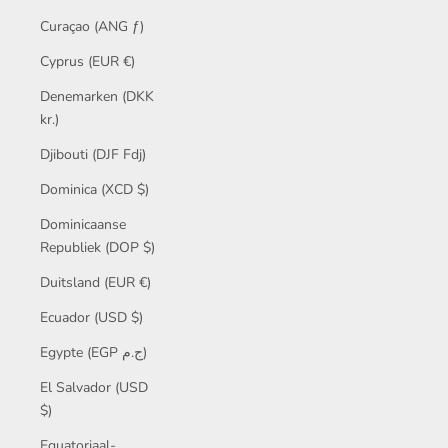
Curaçao (ANG ƒ)
Cyprus (EUR €)
Denemarken (DKK
kr.)
Djibouti (DJF Fdj)
Dominica (XCD $)
Dominicaanse
Republiek (DOP $)
Duitsland (EUR €)
Ecuador (USD $)
Egypte (EGP ج.م)
El Salvador (USD
$)
Equatoriaal-