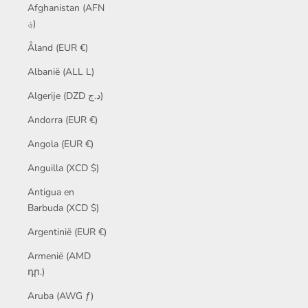
Afghanistan (AFN
؋)
Åland (EUR €)
Albanië (ALL L)
Algerije (DZD د.ج)
Andorra (EUR €)
Angola (EUR €)
Anguilla (XCD $)
Antigua en
Barbuda (XCD $)
Argentinië (EUR €)
Armenië (AMD
դր.)
Aruba (AWG ƒ)