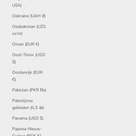
USh)
Oekraïne (UAH ₴)
Oezbekistan (UZS
so'm)
Oman (EUR €)
Oost-Timor (USD
$)
Oostenrijk (EUR
€)
Pakistan (PKR ₨)
Palestijnse
gebieden (ILS ₪)
Panama (USD $)
Papoea-Nieuw-
Guinea (PGK K)