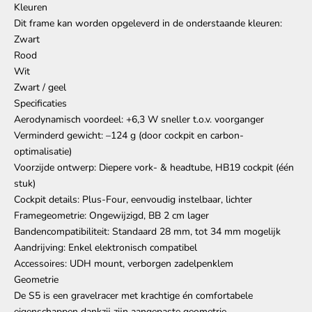
Kleuren
Dit frame kan worden opgeleverd in de onderstaande kleuren:
Zwart
Rood
Wit
Zwart / geel
Specificaties
Aerodynamisch voordeel: +6,3 W sneller t.o.v. voorganger
Verminderd gewicht: –124 g (door cockpit en carbon-
optimalisatie)
Voorzijde ontwerp: Diepere vork- & headtube, HB19 cockpit (één
stuk)
Cockpit details: Plus-Four, eenvoudig instelbaar, lichter
Framegeometrie: Ongewijzigd, BB 2 cm lager
Bandencompatibiliteit: Standaard 28 mm, tot 34 mm mogelijk
Aandrijving: Enkel elektronisch compatibel
Accessoires: UDH mount, verborgen zadelpenklem
Geometrie
De S5 is een gravelracer met krachtige én comfortabele
eigenschappen dankzij zijn aangepaste geometrie.