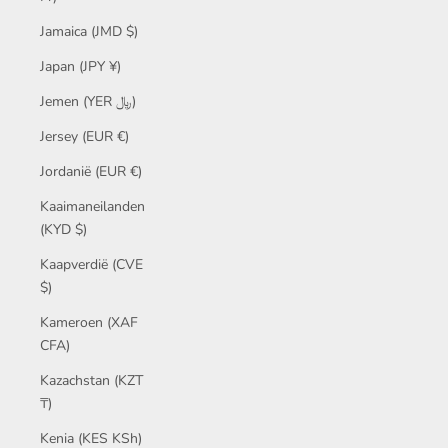
Jamaica (JMD $)
Japan (JPY ¥)
Jemen (YER ﷼)
Jersey (EUR €)
Jordanië (EUR €)
Kaaimaneilanden
(KYD $)
Kaapverdië (CVE
$)
Kameroen (XAF
CFA)
Kazachstan (KZT
₸)
Kenia (KES KSh)