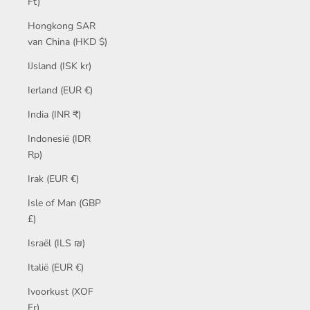
Ft)
Hongkong SAR
van China (HKD $)
IJsland (ISK kr)
Ierland (EUR €)
India (INR ₹)
Indonesië (IDR
Rp)
Irak (EUR €)
Isle of Man (GBP
£)
Israël (ILS ₪)
Italië (EUR €)
Ivoorkust (XOF
Fr)