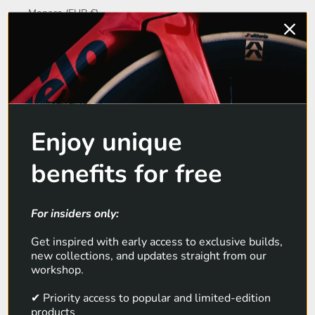
Monaco (EUR €)
Mongolië (MNT ₮)
Montenegro (EUR
€)
Montserrat (XCD
$)
Enjoy unique
Mozambique (EUR
€)
benefits for free
Myanmar (Birma)
(MMK K)
For insiders only:
Namibië (EUR €)
Get inspired with early access to exclusive builds,
Nauru (AUD $)
new collections, and updates straight from our
workshop.
Nederland (EUR €)
✔ Priority access to popular and limited-edition
Nepal (NPR Rs.)
products